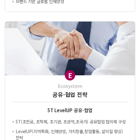
브랜드 기반 글로벌 인재양성
E
Ecosystem
공유·협업 전략
5T LevelUP 공유·협업
5T(초전공, 초학제, 초기관, 초권역,
초국가) 공유협업 협의체 구성
LevelUP(지역특화, 인재양성, 가치창출,
창업활동, 삶의질 향상)
전략