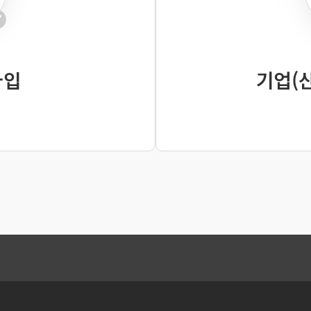
가입
기업(