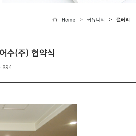
>
>
Home
커뮤니티
갤러리
어수(주) 협약식
894