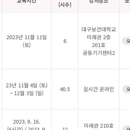
교육시간
강의장소
모
(시수)
대구보건대학교
2023년 11월 11일
미래관 2층
6
(토)
201호
공동기기센터2
23년 11월 4일 (토)
40.5
실시간 온라인
~ 12월 3일 (일)
2023. 9. 16.
미래관 210호
(6시간) / 2023. 9.
12